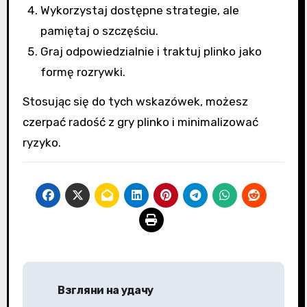
Wykorzystaj dostępne strategie, ale
pamiętaj o szczęściu.
Graj odpowiedzialnie i traktuj plinko jako
formę rozrywki.
Stosując się do tych wskazówek, możesz
czerpać radość z gry plinko i minimalizować
ryzyko.
Post
Взгляни на удачу
navigation