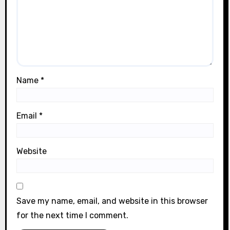
Name
*
Email
*
Website
Save my name, email, and website in this browser
for the next time I comment.