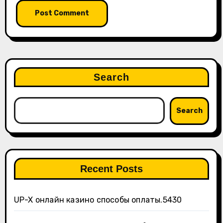
Search
Search
Recent Posts
UP-X онлайн казино способы оплаты.5430