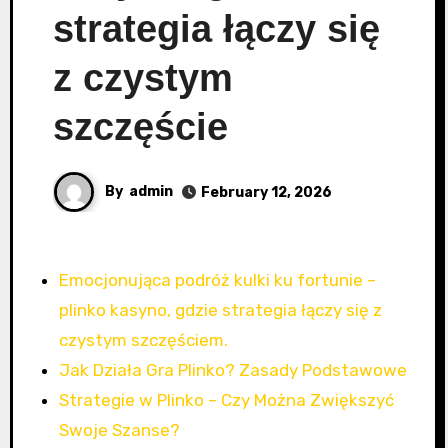
strategia łączy się
z czystym
szczęście
By
admin
February 12, 2026
Emocjonująca podróż kulki ku fortunie –
plinko kasyno, gdzie strategia łączy się z
czystym szczęściem.
Jak Działa Gra Plinko? Zasady Podstawowe
Strategie w Plinko – Czy Można Zwiększyć
Swoje Szanse?