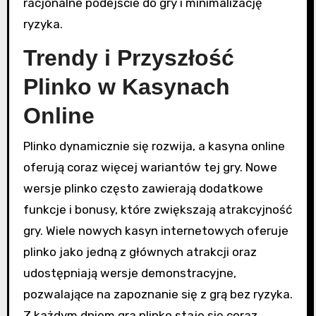
racjonalne podejście do gry i minimalizację
ryzyka.
Trendy i Przyszłość
Plinko w Kasynach
Online
Plinko dynamicznie się rozwija, a kasyna online
oferują coraz więcej wariantów tej gry. Nowe
wersje plinko często zawierają dodatkowe
funkcje i bonusy, które zwiększają atrakcyjność
gry. Wiele nowych kasyn internetowych oferuje
plinko jako jedną z głównych atrakcji oraz
udostępniają wersje demonstracyjne,
pozwalające na zapoznanie się z grą bez ryzyka.
Z każdym dniem gra plinko staje się coraz