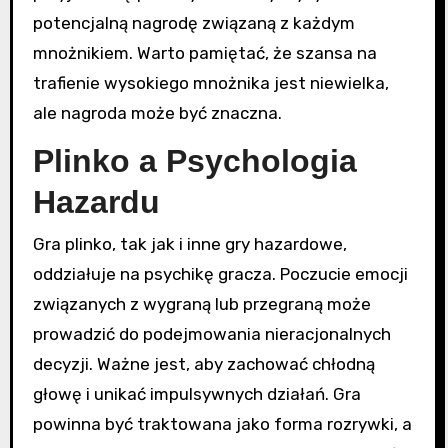
potencjalną nagrodę związaną z każdym
mnożnikiem. Warto pamiętać, że szansa na
trafienie wysokiego mnożnika jest niewielka,
ale nagroda może być znaczna.
Plinko a Psychologia
Hazardu
Gra plinko, tak jak i inne gry hazardowe,
oddziałuje na psychikę gracza. Poczucie emocji
związanych z wygraną lub przegraną może
prowadzić do podejmowania nieracjonalnych
decyzji. Ważne jest, aby zachować chłodną
głowę i unikać impulsywnych działań. Gra
powinna być traktowana jako forma rozrywki, a