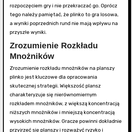
rozpoczęciem gry i nie przekraczać go. Oprócz
tego należy pamiętać, że plinko to gra losowa,
a wyniki poprzednich rund nie mają wpływu na
przyszłe wyniki.
Zrozumienie Rozkładu
Mnożników
Zrozumienie rozkładu mnożników na planszy
plinko jest kluczowe dla opracowania
skutecznej strategii. Większość plansz
charakteryzuje się nierównomiernym
rozkładem mnożników, z większą koncentracją
niższych mnożników i mniejszą koncentracją
wysokich mnożników. Gracze powinni dokładnie
przyjrzeć się planszy i rozważyć ryzyko i