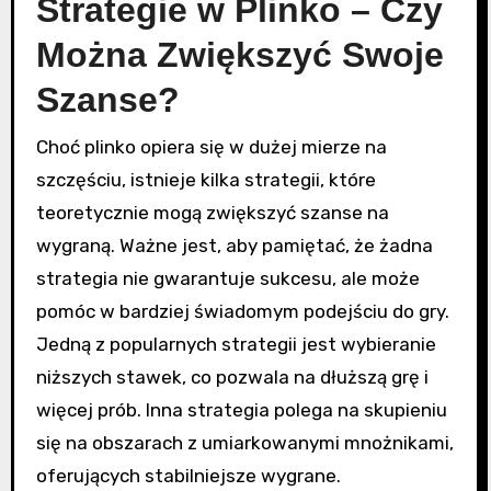
Strategie w Plinko – Czy
Można Zwiększyć Swoje
Szanse?
Choć plinko opiera się w dużej mierze na
szczęściu, istnieje kilka strategii, które
teoretycznie mogą zwiększyć szanse na
wygraną. Ważne jest, aby pamiętać, że żadna
strategia nie gwarantuje sukcesu, ale może
pomóc w bardziej świadomym podejściu do gry.
Jedną z popularnych strategii jest wybieranie
niższych stawek, co pozwala na dłuższą grę i
więcej prób. Inna strategia polega na skupieniu
się na obszarach z umiarkowanymi mnożnikami,
oferujących stabilniejsze wygrane.