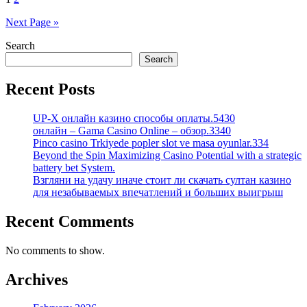
Posts
pagination
Next Page »
Search
Search
Recent Posts
UP-X онлайн казино способы оплаты.5430
онлайн – Gama Casino Online – обзор.3340
Pinco casino Trkiyede popler slot ve masa oyunlar.334
Beyond the Spin Maximizing Casino Potential with a strategic
battery bet System.
Взгляни на удачу иначе стоит ли скачать султан казино
для незабываемых впечатлений и больших выигрыш
Recent Comments
No comments to show.
Archives