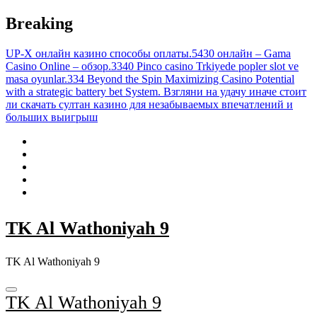
Skip
Breaking
to
content
UP-X онлайн казино способы оплаты.5430
онлайн – Gama
Casino Online – обзор.3340
Pinco casino Trkiyede popler slot ve
masa oyunlar.334
Beyond the Spin Maximizing Casino Potential
with a strategic battery bet System.
Взгляни на удачу иначе стоит
ли скачать султан казино для незабываемых впечатлений и
больших выигрыш
TK Al Wathoniyah 9
TK Al Wathoniyah 9
TK Al Wathoniyah 9