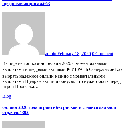
щедрыми акциями.663
admin
February 18, 2026
0 Comment
Выбираем топ-казино онлайн 2026 с моментальными
выплатами и щедрыми акциями ▶️ ИГРАТЬ Содержимое Как
выбрать надежное онлайн-казино с моментальными
выплатами Щедрые акции и бонусы: что нужно знать перед
игрой Проверка…
Blog
онлайн 2026 года играйте без рисков и с максимальной
отдачей.4393